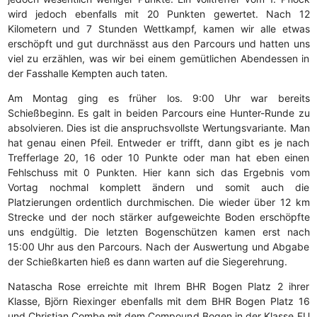
wird jedoch ebenfalls mit 20 Punkten gewertet. Nach 12
Kilometern und 7 Stunden Wettkampf, kamen wir alle etwas
erschöpft und gut durchnässt aus den Parcours und hatten uns
viel zu erzählen, was wir bei einem gemütlichen Abendessen in
der Fasshalle Kempten auch taten.
Am Montag ging es früher los. 9:00 Uhr war bereits
Schießbeginn. Es galt in beiden Parcours eine Hunter-Runde zu
absolvieren. Dies ist die anspruchsvollste Wertungsvariante. Man
hat genau einen Pfeil. Entweder er trifft, dann gibt es je nach
Trefferlage 20, 16 oder 10 Punkte oder man hat eben einen
Fehlschuss mit 0 Punkten. Hier kann sich das Ergebnis vom
Vortag nochmal komplett ändern und somit auch die
Platzierungen ordentlich durchmischen. Die wieder über 12 km
Strecke und der noch stärker aufgeweichte Boden erschöpfte
uns endgültig. Die letzten Bogenschützen kamen erst nach
15:00 Uhr aus den Parcours. Nach der Auswertung und Abgabe
der Schießkarten hieß es dann warten auf die Siegerehrung.
Natascha Rose erreichte mit Ihrem BHR Bogen Platz 2 ihrer
Klasse, Björn Riexinger ebenfalls mit dem BHR Bogen Platz 16
und Christian Combe mit dem Compound Bogen in der Klasse FU