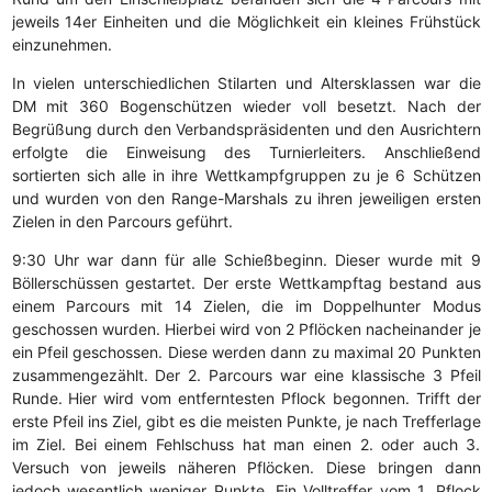
jeweils 14er Einheiten und die Möglichkeit ein kleines Frühstück
einzunehmen.
In vielen unterschiedlichen Stilarten und Altersklassen war die
DM mit 360 Bogenschützen wieder voll besetzt. Nach der
Begrüßung durch den Verbandspräsidenten und den Ausrichtern
erfolgte die Einweisung des Turnierleiters. Anschließend
sortierten sich alle in ihre Wettkampfgruppen zu je 6 Schützen
und wurden von den Range-Marshals zu ihren jeweiligen ersten
Zielen in den Parcours geführt.
9:30 Uhr war dann für alle Schießbeginn. Dieser wurde mit 9
Böllerschüssen gestartet. Der erste Wettkampftag bestand aus
einem Parcours mit 14 Zielen, die im Doppelhunter Modus
geschossen wurden. Hierbei wird von 2 Pflöcken nacheinander je
ein Pfeil geschossen. Diese werden dann zu maximal 20 Punkten
zusammengezählt. Der 2. Parcours war eine klassische 3 Pfeil
Runde. Hier wird vom entferntesten Pflock begonnen. Trifft der
erste Pfeil ins Ziel, gibt es die meisten Punkte, je nach Trefferlage
im Ziel. Bei einem Fehlschuss hat man einen 2. oder auch 3.
Versuch von jeweils näheren Pflöcken. Diese bringen dann
jedoch wesentlich weniger Punkte. Ein Volltreffer vom 1. Pflock