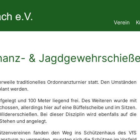
Verein
K
nanz- & Jagdgewehrschieße
erweile traditionelles Ordonnanzturnier statt. Den Umständen
plant werden.
gelegt und 100 Meter liegend frei. Des Weiteren wurde mit
ossen, allerdings hier auf eine Büffelscheibe und im Sitzen.
ererschießen. Bei dieser Disziplin wird ebenfalls auf die
 Stehen und angelegt.
ützenvereinen fanden den Weg ins Schützenhaus des VfS
nsturm zu vermeiden, mussten sich die Schützen im Vorfeld