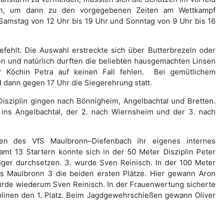
n, um dann zu den vorgegebenen Zeiten am Wettkampf
Samstag von 12 Uhr bis 19 Uhr und Sonntag von 9 Uhr bis 16
efehlt. Die Auswahl erstreckte sich über Butterbrezeln oder
n und natürlich durften die beliebten hausgemachten Linsen
r Köchin Petra auf keinen Fall fehlen. Bei gemütlichem
dann gegen 17 Uhr die Siegerehrung statt.
Disziplin gingen nach Bönnigheim, Angelbachtal und Bretten.
 ins Angelbachtal, der 2. nach Wiernsheim und der 3. nach
en des VfS Maulbronn–Diefenbach ihr eigenes internes
mt 13 Startern konnte sich in der 50 Meter Disziplin Peter
nger durchsetzen. 3. wurde Sven Reinisch. In der 100 Meter
us Maulbronn 3 die beiden ersten Plätze. Hier gewann Aron
 wurde wiederum Sven Reinisch. In der Frauenwertung sicherte
iplinen den 1. Platz. Beim Jagdgewehrschießen gewann Oliver